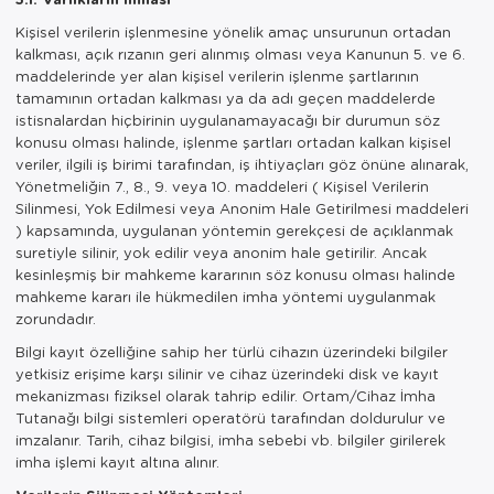
Kişisel verilerin işlenmesine yönelik amaç unsurunun ortadan
kalkması, açık rızanın geri alınmış olması veya Kanunun 5. ve 6.
maddelerinde yer alan kişisel verilerin işlenme şartlarının
tamamının ortadan kalkması ya da adı geçen maddelerde
istisnalardan hiçbirinin uygulanamayacağı bir durumun söz
konusu olması halinde, işlenme şartları ortadan kalkan kişisel
veriler, ilgili iş birimi tarafından, iş ihtiyaçları göz önüne alınarak,
Yönetmeliğin 7., 8., 9. veya 10. maddeleri ( Kişisel Verilerin
Silinmesi, Yok Edilmesi veya Anonim Hale Getirilmesi maddeleri
) kapsamında, uygulanan yöntemin gerekçesi de açıklanmak
suretiyle silinir, yok edilir veya anonim hale getirilir. Ancak
kesinleşmiş bir mahkeme kararının söz konusu olması halinde
mahkeme kararı ile hükmedilen imha yöntemi uygulanmak
zorundadır.
Bilgi kayıt özelliğine sahip her türlü cihazın üzerindeki bilgiler
yetkisiz erişime karşı silinir ve cihaz üzerindeki disk ve kayıt
mekanizması fiziksel olarak tahrip edilir. Ortam/Cihaz İmha
Tutanağı bilgi sistemleri operatörü tarafından doldurulur ve
imzalanır. Tarih, cihaz bilgisi, imha sebebi vb. bilgiler girilerek
imha işlemi kayıt altına alınır.