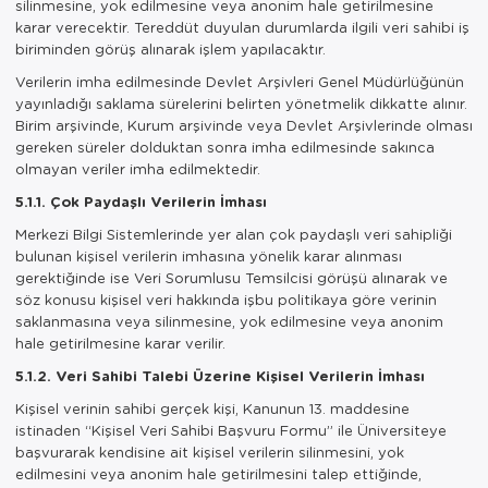
silinmesine, yok edilmesine veya anonim hale getirilmesine
karar verecektir. Tereddüt duyulan durumlarda ilgili veri sahibi iş
biriminden görüş alınarak işlem yapılacaktır.
Verilerin imha edilmesinde Devlet Arşivleri Genel Müdürlüğünün
yayınladığı saklama sürelerini belirten yönetmelik dikkatte alınır.
Birim arşivinde, Kurum arşivinde veya Devlet Arşivlerinde olması
gereken süreler dolduktan sonra imha edilmesinde sakınca
olmayan veriler imha edilmektedir.
5.1.1. Çok Paydaşlı Verilerin İmhası
Merkezi Bilgi Sistemlerinde yer alan çok paydaşlı veri sahipliği
bulunan kişisel verilerin imhasına yönelik karar alınması
gerektiğinde ise Veri Sorumlusu Temsilcisi görüşü alınarak ve
söz konusu kişisel veri hakkında işbu politikaya göre verinin
saklanmasına veya silinmesine, yok edilmesine veya anonim
hale getirilmesine karar verilir.
5.1.2. Veri Sahibi Talebi Üzerine Kişisel Verilerin İmhası
Kişisel verinin sahibi gerçek kişi, Kanunun 13. maddesine
istinaden “Kişisel Veri Sahibi Başvuru Formu” ile Üniversiteye
başvurarak kendisine ait kişisel verilerin silinmesini, yok
edilmesini veya anonim hale getirilmesini talep ettiğinde,