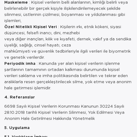
Maskeleme
: Kişisel verilerin belli alanlarının, kimliği belirli veya
belirlenebilir bir gerçek kişiyle ilişkilendirilemeyecek şekilde
silinmesi, üstlerinin çizilmesi, boyanması ve yıldızlanması gibi
işlemleri,
Özel Nitelikli Kişisel Veri
: Kişilerin ırkı, etnik kökeni, siyasi
düşüncesi, felsefi inancı, dini, mezhebi
veya diğer inançları, kılık ve kıyafeti, dernek, vakıf ya da sendika
üyeliği, sağlığı, cinsel hayatı, ceza
mahkûmiyeti ve güvenlik tedbirleriyle ilgili verileri ile biyometrik
ve genetik verilerdir.
Periyodik imha
: Kanunda yer alan kişisel verilerin işlenme
şartlarının tamamının ortadan kalkması durumunda kişisel
verileri saklama ve imha politikasında belirtilen ve tekrar eden
aralıklarla resen gerçekleştirilecek silme, yok etme veya anonim
hale getirmesi işlemidir.
4. Referanslar
6698 Sayılı Kişisel Verilerin Korunması Kanunun 30224 Sayılı
28.10.2018 tarihli Kişisel Verilerin Silinmesi, Yok Edilmesi Veya
Anonim Hale Getirilmesi Hakkında Yönetmelik
5. Uygulama
5.1. Varlıkların İmhası