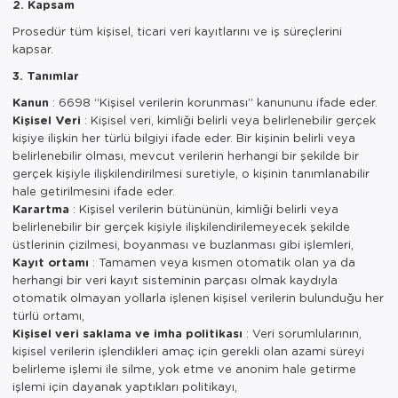
2. Kapsam
Prosedür tüm kişisel, ticari veri kayıtlarını ve iş süreçlerini
kapsar.
3. Tanımlar
Kanun
: 6698 “Kişisel verilerin korunması” kanununu ifade eder.
Kişisel Veri
: Kişisel veri, kimliği belirli veya belirlenebilir gerçek
kişiye ilişkin her türlü bilgiyi ifade eder. Bir kişinin belirli veya
belirlenebilir olması, mevcut verilerin herhangi bir şekilde bir
gerçek kişiyle ilişkilendirilmesi suretiyle, o kişinin tanımlanabilir
hale getirilmesini ifade eder.
Karartma
: Kişisel verilerin bütününün, kimliği belirli veya
belirlenebilir bir gerçek kişiyle ilişkilendirilemeyecek şekilde
üstlerinin çizilmesi, boyanması ve buzlanması gibi işlemleri,
Kayıt ortamı
: Tamamen veya kısmen otomatik olan ya da
herhangi bir veri kayıt sisteminin parçası olmak kaydıyla
otomatik olmayan yollarla işlenen kişisel verilerin bulunduğu her
türlü ortamı,
Kişisel veri saklama ve imha politikası
: Veri sorumlularının,
kişisel verilerin işlendikleri amaç için gerekli olan azami süreyi
belirleme işlemi ile silme, yok etme ve anonim hale getirme
işlemi için dayanak yaptıkları politikayı,