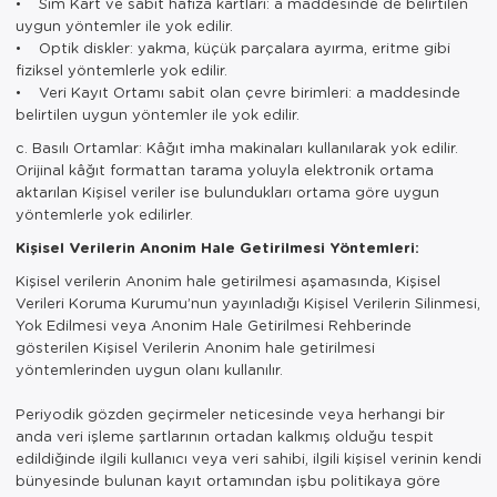
• Sim Kart ve sabit hafıza kartları: a maddesinde de belirtilen
uygun yöntemler ile yok edilir.
• Optik diskler: yakma, küçük parçalara ayırma, eritme gibi
fiziksel yöntemlerle yok edilir.
• Veri Kayıt Ortamı sabit olan çevre birimleri: a maddesinde
belirtilen uygun yöntemler ile yok edilir.
c. Basılı Ortamlar: Kâğıt imha makinaları kullanılarak yok edilir.
Orijinal kâğıt formattan tarama yoluyla elektronik ortama
aktarılan Kişisel veriler ise bulundukları ortama göre uygun
yöntemlerle yok edilirler.
Kişisel Verilerin Anonim Hale Getirilmesi Yöntemleri:
Kişisel verilerin Anonim hale getirilmesi aşamasında, Kişisel
Verileri Koruma Kurumu’nun yayınladığı Kişisel Verilerin Silinmesi,
Yok Edilmesi veya Anonim Hale Getirilmesi Rehberinde
gösterilen Kişisel Verilerin Anonim hale getirilmesi
yöntemlerinden uygun olanı kullanılır.
Periyodik gözden geçirmeler neticesinde veya herhangi bir
anda veri işleme şartlarının ortadan kalkmış olduğu tespit
edildiğinde ilgili kullanıcı veya veri sahibi, ilgili kişisel verinin kendi
bünyesinde bulunan kayıt ortamından işbu politikaya göre