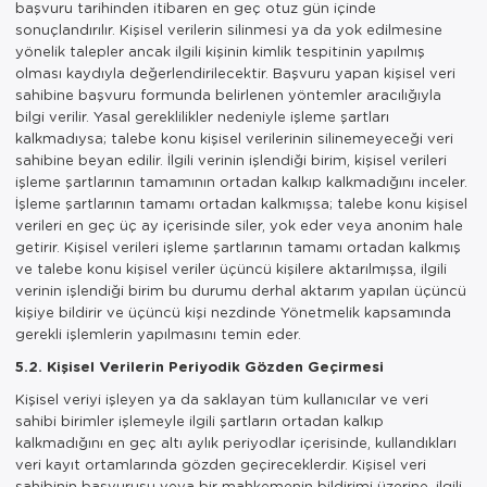
başvuru tarihinden itibaren en geç otuz gün içinde
sonuçlandırılır. Kişisel verilerin silinmesi ya da yok edilmesine
yönelik talepler ancak ilgili kişinin kimlik tespitinin yapılmış
olması kaydıyla değerlendirilecektir. Başvuru yapan kişisel veri
sahibine başvuru formunda belirlenen yöntemler aracılığıyla
bilgi verilir. Yasal gereklilikler nedeniyle işleme şartları
kalkmadıysa; talebe konu kişisel verilerinin silinemeyeceği veri
sahibine beyan edilir. İlgili verinin işlendiği birim, kişisel verileri
işleme şartlarının tamamının ortadan kalkıp kalkmadığını inceler.
İşleme şartlarının tamamı ortadan kalkmışsa; talebe konu kişisel
verileri en geç üç ay içerisinde siler, yok eder veya anonim hale
getirir. Kişisel verileri işleme şartlarının tamamı ortadan kalkmış
ve talebe konu kişisel veriler üçüncü kişilere aktarılmışsa, ilgili
verinin işlendiği birim bu durumu derhal aktarım yapılan üçüncü
kişiye bildirir ve üçüncü kişi nezdinde Yönetmelik kapsamında
gerekli işlemlerin yapılmasını temin eder.
5.2. Kişisel Verilerin Periyodik Gözden Geçirmesi
Kişisel veriyi işleyen ya da saklayan tüm kullanıcılar ve veri
sahibi birimler işlemeyle ilgili şartların ortadan kalkıp
kalkmadığını en geç altı aylık periyodlar içerisinde, kullandıkları
veri kayıt ortamlarında gözden geçireceklerdir. Kişisel veri
sahibinin başvurusu veya bir mahkemenin bildirimi üzerine, ilgili