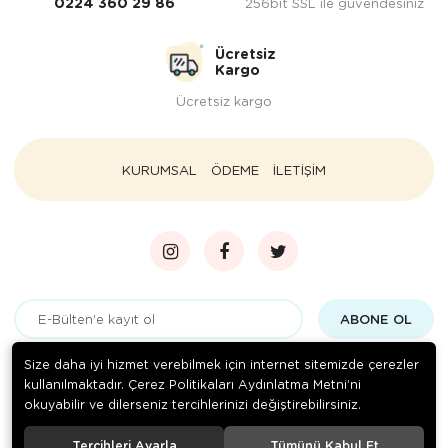
0224 360 29 86
256bit SSL ile güvendesiniz
Ücretsiz
Kargo
Ücretsiz kargo
KURUMSAL
ÖDEME
İLETİŞİM
ABONE OL
Gizlilik politikasını
okudum ve elektronik posta almayı kabul
Size daha iyi hizmet verebilmek için internet sitemizde çerezler
ediyorum.
kullanılmaktadır. Çerez Politikaları Aydınlatma Metni’ni
okuyabilir ve dilerseniz tercihlerinizi değiştirebilirsiniz.
Tercihleri Ayarla
Tümünü Kabul Et