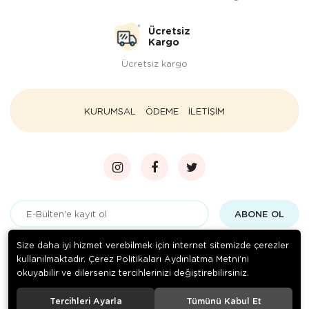
Ücretsiz
Kargo
Ücretsiz kargo
KURUMSAL
ÖDEME
İLETİŞİM
ABONE OL
Gizlilik politikasını
okudum ve elektronik posta almayı kabul
Size daha iyi hizmet verebilmek için internet sitemizde çerezler
ediyorum.
kullanılmaktadır. Çerez Politikaları Aydınlatma Metni’ni
okuyabilir ve dilerseniz tercihlerinizi değiştirebilirsiniz.
Tercihleri Ayarla
Tümünü Kabul Et
© 2020
Paçacı Hüsnü Bursa
. Tüm hakları saklıdır.