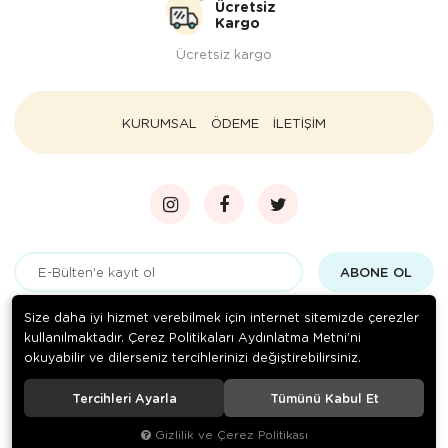
Ücretsiz
Kargo
Ücretsiz kargo
KURUMSAL
ÖDEME
İLETİŞİM
ABONE OL
Gizlilik politikasını
okudum ve elektronik posta almayı kabul
Size daha iyi hizmet verebilmek için internet sitemizde çerezler
ediyorum.
kullanılmaktadır. Çerez Politikaları Aydınlatma Metni’ni
okuyabilir ve dilerseniz tercihlerinizi değiştirebilirsiniz.
Tercihleri Ayarla
Tümünü Kabul Et
© 2020
Paçacı Hüsnü Bursa
. Tüm hakları saklıdır.
Gizlilik ve Çerez Politikası