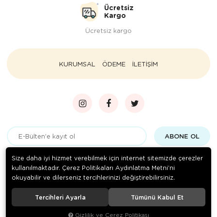
Ücretsiz
Kargo
Ücretsiz kargo
KURUMSAL
ÖDEME
İLETİŞİM
ABONE OL
Gizlilik politikasını
okudum ve elektronik posta almayı kabul
Size daha iyi hizmet verebilmek için internet sitemizde çerezler
ediyorum.
kullanılmaktadır. Çerez Politikaları Aydınlatma Metni’ni
okuyabilir ve dilerseniz tercihlerinizi değiştirebilirsiniz.
Tercihleri Ayarla
Tümünü Kabul Et
© 2020
Paçacı Hüsnü Bursa
. Tüm hakları saklıdır.
Gizlilik ve Çerez Politikası