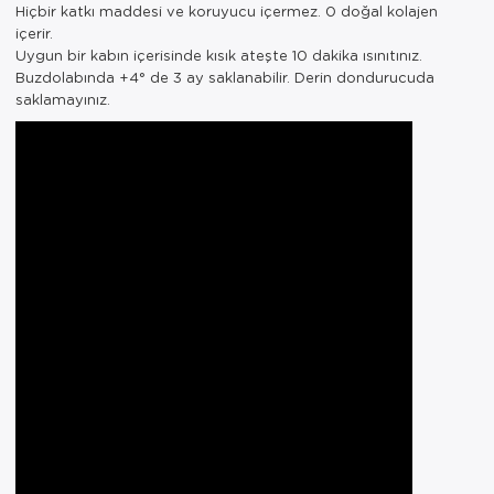
Hiçbir katkı maddesi ve koruyucu içermez. 0 doğal kolajen
içerir.
Uygun bir kabın içerisinde kısık ateşte 10 dakika ısınıtınız.
Buzdolabında +4° de 3 ay saklanabilir. Derin dondurucuda
saklamayınız.