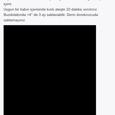
içerir.
Uygun bir kabın içerisinde kısık ateşte 10 dakika ısınıtınız.
Buzdolabında +4° de 3 ay saklanabilir. Derin dondurucuda
saklamayınız.