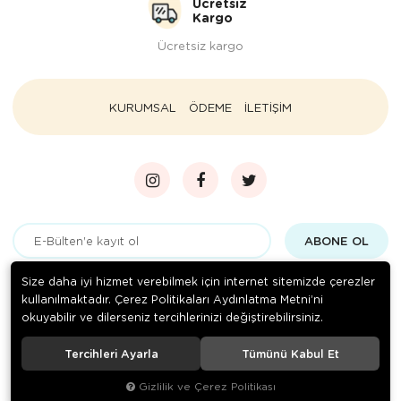
Ücretsiz
Kargo
Ücretsiz kargo
KURUMSAL
ÖDEME
İLETİŞİM
ABONE OL
Gizlilik politikasını
okudum ve elektronik posta almayı kabul
Size daha iyi hizmet verebilmek için internet sitemizde çerezler
ediyorum.
kullanılmaktadır. Çerez Politikaları Aydınlatma Metni’ni
okuyabilir ve dilerseniz tercihlerinizi değiştirebilirsiniz.
Tercihleri Ayarla
Tümünü Kabul Et
© 2020
Paçacı Hüsnü Bursa
. Tüm hakları saklıdır.
Gizlilik ve Çerez Politikası